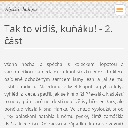
Alpská chalupa
Tak to vidíš, kuňáku! - 2.
část
všeho nechal a spěchal s kolečkem, lopatou a
samometkou na nedalekou kuní stezku. Vlezl do klece
osídlené ochočeným samcem kuny lesní a jal se mu
čistit boudičku. Najednou uslyšel klapot kopyt, a když
vyhlédl z klece, spatřil, jak se k ní blíží Převalák. Naštěstí
to nebyl pán harému, dosti nepřívětivý hřebec Bars, ale
poněkud vlezlá klisna Hanka. Ve snaze vysloužit si od
Jirky polaskání natáhla k němu pysky, čímž zamáčkla
dvířka klece tak, že zacvakla západku, která se zevnitř