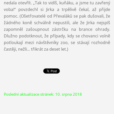
nedala otevřít. „Tak to vidíš, kuňáku, a jsme tu zavřený
voba!“ povzdechl si Jirka a trpělivě čekal, až přijde
pomoc. (Ošetřovatelé od Převaláků se pak dušovali, že
žádného koně schválně nepustili, ale že Jirka nejspíš
zapomněl zašoupnout zástrčku na brance ohrady.
Dlužno podotknout, že případy, kdy se chovanci volně
potloukají mezi návštěvníky zoo, se stávají rozhodně
častěji, nežli... třikrát za deset let.)
Poslední aktualizace stránek: 10. srpna 2018