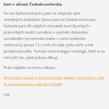
koní v oblasti Českokrumlovska
Ve své diplomové práci jsem se zabývala výše
zmíněnými stránkami chovu koní na Českokrumlovsku.
Oslovila jsem 86 zdejších chovatelů koní (fyzických i
právnických osob) s prosbou o vyplnění dotazníku
umístěného na internetu (nebo v rámci osobního
rozhovoru), pouze 12 z nich mi však vyšlo vstříc a mé
prosbě vyhovělo. Tomuto tuctu kolegyní a kolegů, kteří si na
mě našli čas, ještě jednou děkuji.
Práci najdete na tomto odkazu:
Ekonomicke_socialni_a_environmentalni_aspekty_chovu_koni_v_obla
sti_Ceskokrumlovska_web.pdf (1701446)
Lea