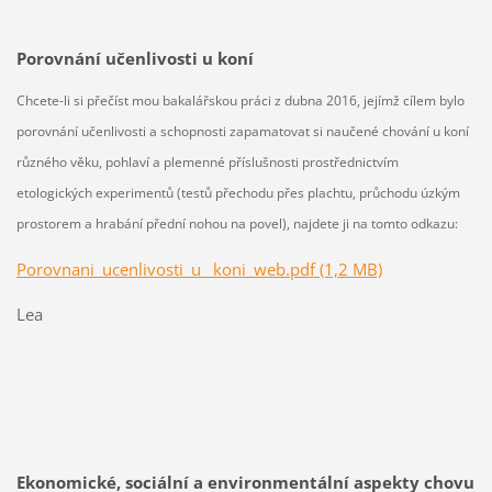
Porovnání učenlivosti u koní
Chcete-li si přečíst mou bakalářskou práci z dubna 2016, jejímž cílem bylo
porovnání učenlivosti a schopnosti zapamatovat si naučené chování u koní
různého věku, pohlaví a plemenné příslušnosti prostřednictvím
etologických experimentů (testů přechodu přes plachtu, průchodu úzkým
prostorem a hrabání přední nohou na povel), najdete ji na tomto odkazu:
Porovnani_ucenlivosti_u_ koni_web.pdf (1,2 MB)
Lea
Ekonomické, sociální a environmentální aspekty chovu