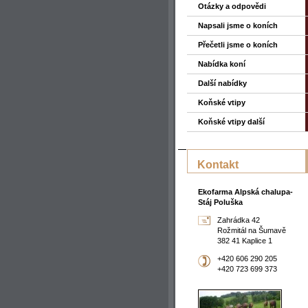
Otázky a odpovědi
Napsali jsme o koních
Přečetli jsme o koních
Nabídka koní
Další nabídky
Koňské vtipy
Koňské vtipy další
Kontakt
Ekofarma Alpská chalupa-
Stáj Poluška
Zahrádka 42
Rožmitál na Šumavě
382 41 Kaplice 1
+420 606 290 205
+420 723 699 373