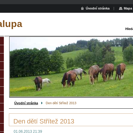
Úvodní stránka
Mapa 
alupa
Hled
Úvodní stránka
Den dětí Střítež 2013
Den dětí Střítež 2013
01.06.2013 21:39