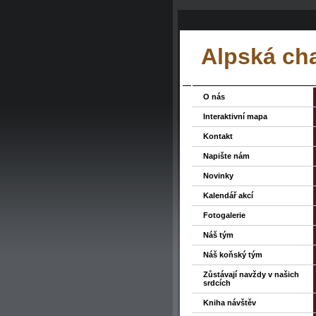
Alpská ch
O nás
Interaktivní mapa
Kontakt
Napište nám
Novinky
Kalendář akcí
Fotogalerie
Náš tým
Náš koňský tým
Zůstávají navždy v našich
srdcích
Kniha návštěv