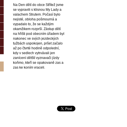
Na Den dětí do obce Střítež jsme
se vypravili s klisnou My Lady a
valachem Strutem. Počasí bylo
nejisté, obloha pošmourná a
vypadalo to, že se každým
okamžikem rozprší. Zástup dětí
na hřišti pod obecním úřadem byl
nakonec ve svých jezdeckých
tužbách uspokojen, pršet začalo
až po čtvrté hodině odpolední,
kdy v sedlech vytrvávali jen
zanícení dětští vyznavači jízdy
koňmo, kteří se opakovaně zas a
zas ke koním vraceli.