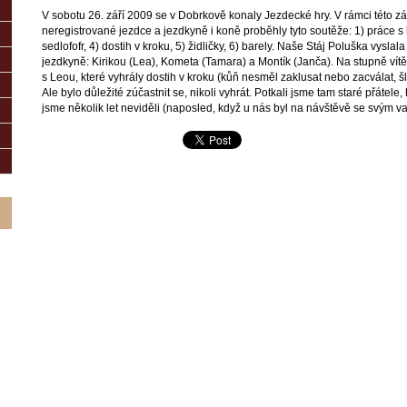
V sobotu 26. září 2009 se v Dobrkově konaly Jezdecké hry. V rámci této 
neregistrované jezdce a jezdkyně i koně proběhly tyto soutěže: 1) práce s k
sedlofofr, 4) dostih v kroku, 5) židličky, 6) barely. Naše Stáj Poluška vyslal
jezdkyně: Kirikou (Lea), Kometa (Tamara) a Montík (Janča). Na stupně vítě
s Leou, které vyhrály dostih v kroku (kůň nesměl zaklusat nebo zacválat, š
Ale bylo důležité zúčastnit se, nikoli vyhrát. Potkali jsme tam staré přátele,
jsme několik let neviděli (naposled, když u nás byl na návštěvě se svým va