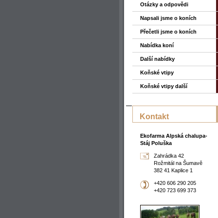
Otázky a odpovědi
Napsali jsme o koních
Přečetli jsme o koních
Nabídka koní
Další nabídky
Koňské vtipy
Koňské vtipy další
Kontakt
Ekofarma Alpská chalupa-
Stáj Poluška
Zahrádka 42
Rožmitál na Šumavě
382 41 Kaplice 1
+420 606 290 205
+420 723 699 373