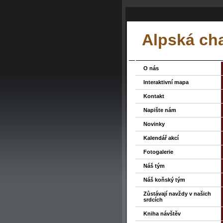
Alpská ch
O nás
Interaktivní mapa
Kontakt
Napište nám
Novinky
Kalendář akcí
Fotogalerie
Náš tým
Náš koňský tým
Zůstávají navždy v našich
srdcích
Kniha návštěv