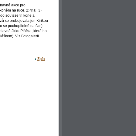
zábavné akce pro
oněm na ruce, 2) trial, 3)
a do soutěže tři koně a
zů se probojovala jen Kirikou
lo se pochopitelně na čas).
 hlavně Jirku Ptáčka, které ho
láškem). Viz Fotogalerii.
Zpět