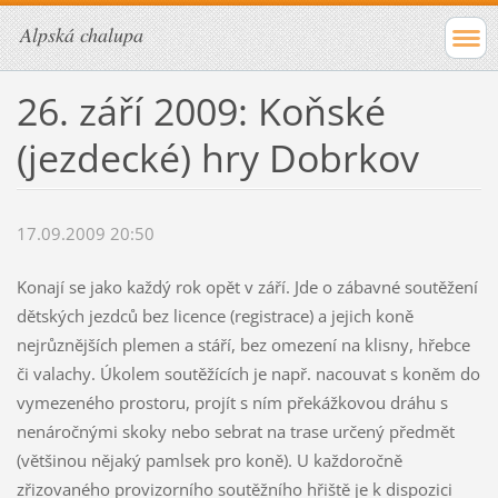
Alpská chalupa
26. září 2009: Koňské
(jezdecké) hry Dobrkov
17.09.2009 20:50
Konají se jako každý rok opět v září. Jde o zábavné soutěžení
dětských jezdců bez licence (registrace) a jejich koně
nejrůznějších plemen a stáří, bez omezení na klisny, hřebce
či valachy. Úkolem soutěžících je např. nacouvat s koněm do
vymezeného prostoru, projít s ním překážkovou dráhu s
nenáročnými skoky nebo sebrat na trase určený předmět
(většinou nějaký pamlsek pro koně). U každoročně
zřizovaného provizorního soutěžního hřiště je k dispozici