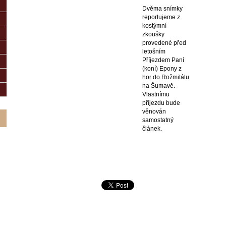
Dvěma snímky
reportujeme z
kostýmní
zkoušky
provedené před
letošním
Příjezdem Paní
(koní) Epony z
hor do Rožmitálu
na Šumavě.
Vlastnímu
příjezdu bude
věnován
samostatný
článek.