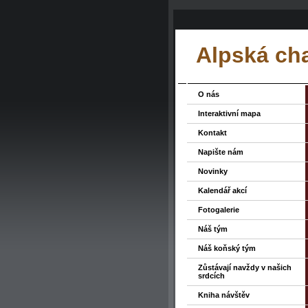
Alpská ch
O nás
Interaktivní mapa
Kontakt
Napište nám
Novinky
Kalendář akcí
Fotogalerie
Náš tým
Náš koňský tým
Zůstávají navždy v našich
srdcích
Kniha návštěv