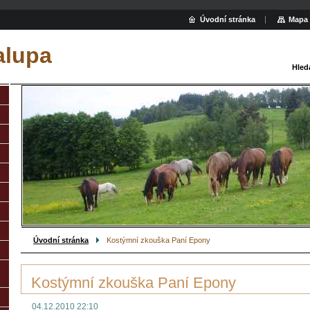
Úvodní stránka
Mapa 
alupa
Hled
Úvodní stránka
Kostýmní zkouška Paní Epony
Kostýmní zkouška Paní Epony
04.12.2010 22:10