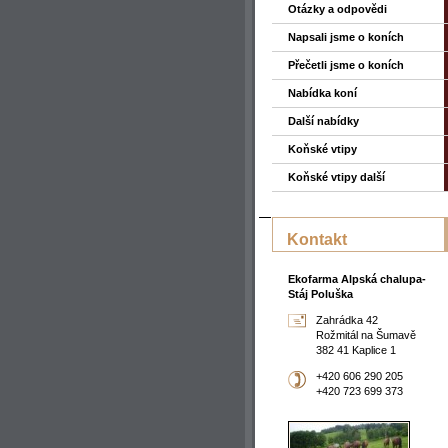
Otázky a odpovědi
Napsali jsme o koních
Přečetli jsme o koních
Nabídka koní
Další nabídky
Koňské vtipy
Koňské vtipy další
Kontakt
Ekofarma Alpská chalupa-
Stáj Poluška
Zahrádka 42
Rožmitál na Šumavě
382 41 Kaplice 1
+420 606 290 205
+420 723 699 373