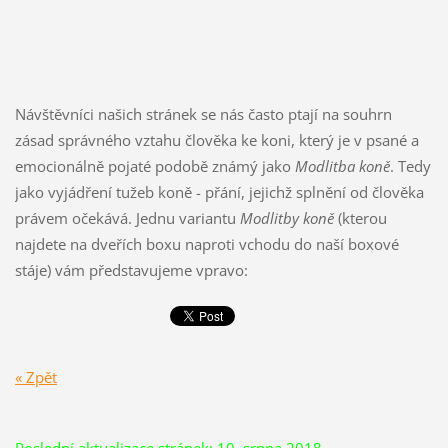
Návštěvníci našich stránek se nás často ptají na souhrn
zásad správného vztahu člověka ke koni, který je v psané a
emocionálně pojaté podobě známý jako
Modlitba koně
. Tedy
jako vyjádření tužeb koně - přání, jejichž splnění od člověka
právem očekává. Jednu variantu
Modlitby koně
(kterou
najdete na dveřích boxu naproti vchodu do naší boxové
stáje) vám představujeme vpravo:
« Zpět
Poslední aktualizace stránek: 10. srpna 2018