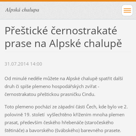
Alpská chalupa
Přeštické černostrakaté
prase na Alpské chalupě
31.07.2014 14:00
Od minulé neděle můžete na Alpské chalupě spatřit další
druh či spíše plemeno hospodářských zvířat -
černostrakatou přeštickou prasničku Cindu.
Toto plemeno pochází ze západní části Čech, kde bylo ve 2.
polovině 19. století vyšlechtěno křížením mnoha plemen
prasat, především českého hřebenáče (staročeského
štětináče) a bavorského (švábského) barevného prasete.