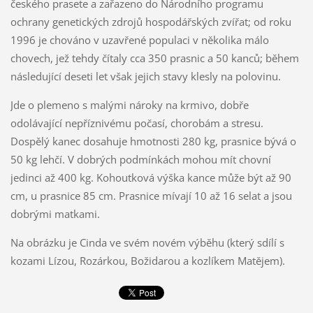
českého prasete a zařazeno do Národního programu
ochrany genetických zdrojů hospodářských zvířat; od roku
1996 je chováno v uzavřené populaci v několika málo
chovech, jež tehdy čítaly cca 350 prasnic a 50 kanců; během
následující deseti let však jejich stavy klesly na polovinu.
Jde o plemeno s malými nároky na krmivo, dobře
odolávající nepříznivému počasí, chorobám a stresu.
Dospělý kanec dosahuje hmotnosti 280 kg, prasnice bývá o
50 kg lehčí. V dobrých podmínkách mohou mít chovní
jedinci až 400 kg. Kohoutková výška kance může být až 90
cm, u prasnice 85 cm. Prasnice mívají 10 až 16 selat a jsou
dobrými matkami.
Na obrázku je Cinda ve svém novém výběhu (který sdílí s
kozami Lízou, Rozárkou, Božidarou a kozlíkem Matějem).