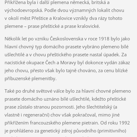
Přikřížena byla i další plemena německá, britská a
východoevropská. Podle dvou významných lokalit chovu
v okolí měst Přeštice a Kralovice vznikly dva rázy tohoto
plemene – prase přeštické a prase kralovické.
Několik let po vzniku Československa v roce 1918 bylo jako
hlavní chovný typ domácího prasete vybráno plemeno bílé
ušlechtilé a v chovu přeštického prasete nastal úpadek. Za
nacistické okupace Čech a Moravy byl dokonce vydán zákaz
jeho chovu, přesto však bylo tajně chováno, za cenu blízké
příbuzenské plemenitby.
Také po druhé světové válce bylo za hlavní chovné plemeno
prasete domácího uznáno bílé ušlechtilé, kdežto přeštické
prase zůstalo stranou pozornosti. Jeho šlechtitelský (a
vlastně i regenerační) chov však pokračoval, mimo jiné
přikřížením francouzského plemene pietrain. Od roku 1992
je prohlášeno za genetický zdroj původního (primitivního)