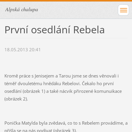
Alpská chalupa
První osedlání Rebela
18.05.2013 20:41
Kromě práce s Jenisejem a Tarou jsme se dnes věnovali i
téměř dvouletému hnědáku Rebelovi. Čekalo ho první
osedlání (obrázek 1) a také nácvik přirozené komunuikace
(obrázek 2).
Ponička Matylda byla zvědavá, co to s Rebelem provádíme, a
přišla se na nás podívat (obrázek 3).