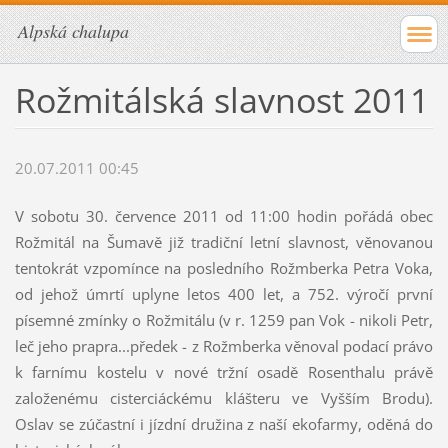
Alpská chalupa
Rožmitálská slavnost 2011
20.07.2011 00:45
V sobotu 30. července 2011 od 11:00 hodin pořádá obec
Rožmitál na Šumavě již tradiční letní slavnost, věnovanou
tentokrát vzpomínce na posledního Rožmberka Petra Voka,
od jehož úmrtí uplyne letos 400 let, a 752. výročí první
písemné zmínky o Rožmitálu (v r. 1259 pan
Vok - nikoli Petr,
leč jeho prapra...předek - z Rožmberka věnoval podací právo
k farnímu kostelu v nové tržní osadě Rosenthalu právě
založenému cisterciáckému klášteru ve Vyšším Brodu)
.
Oslav se zúčastní i jízdní družina z naší ekofarmy, oděná do