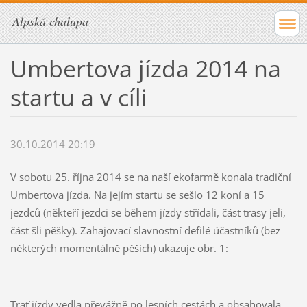
Alpská chalupa
Umbertova jízda 2014 na
startu a v cíli
30.10.2014 20:19
V sobotu 25. října 2014 se na naší ekofarmě konala tradiční
Umbertova jízda. Na jejím startu se sešlo 12 koní a 15
jezdců (někteří jezdci se během jízdy střídali, část trasy jeli,
část šli pěšky). Zahajovací slavnostní defilé účastníků (bez
některých momentálně pěších) ukazuje obr. 1:
Trať jízdy vedla převážně po lesních cestách a obsahovala