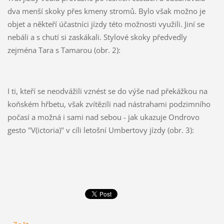
dva menší skoky přes kmeny stromů. Bylo však možno je
objet a někteří účastníci jízdy této možnosti využili. Jiní se
nebáli a s chutí si zaskákali. Stylové skoky předvedly
zejména Tara s Tamarou (obr. 2):
I ti, kteří se neodvážili vznést se do výše nad překážkou na
koňském hřbetu, však zvítězili nad nástrahami podzimního
počasí a možná i sami nad sebou - jak ukazuje Ondrovo
gesto "V(ictoria)" v cíli letošní Umbertovy jízdy (obr. 3):