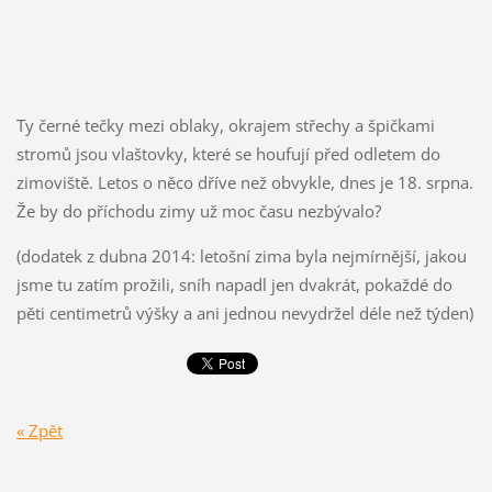
Ty černé tečky mezi oblaky, okrajem střechy a špičkami
stromů jsou vlaštovky, které se houfují před odletem do
zimoviště. Letos o něco dříve než obvykle, dnes je 18. srpna.
Že by do příchodu zimy už moc času nezbývalo?
(dodatek z dubna 2014: letošní zima byla nejmírnější, jakou
jsme tu zatím prožili, sníh napadl jen dvakrát, pokaždé do
pěti centimetrů výšky a ani jednou nevydržel déle než týden)
« Zpět