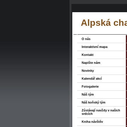
Alpská ch
O nás
Interaktivní mapa
Kontakt
Napište nám
Novinky
Kalendář akcí
Fotogalerie
Náš tým
Náš koňský tým
Zůstávají navždy v našich
srdcích
Kniha návštěv