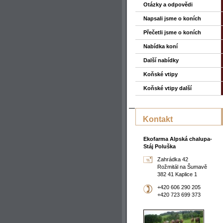
Otázky a odpovědi
Napsali jsme o koních
Přečetli jsme o koních
Nabídka koní
Další nabídky
Koňské vtipy
Koňské vtipy další
Kontakt
Ekofarma Alpská chalupa-
Stáj Poluška
Zahrádka 42
Rožmitál na Šumavě
382 41 Kaplice 1
+420 606 290 205
+420 723 699 373