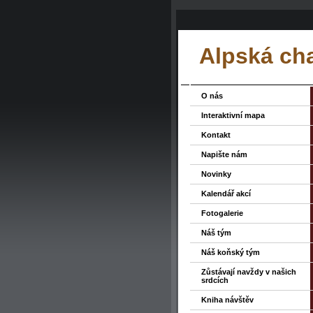
Alpská ch
O nás
Interaktivní mapa
Kontakt
Napište nám
Novinky
Kalendář akcí
Fotogalerie
Náš tým
Náš koňský tým
Zůstávají navždy v našich
srdcích
Kniha návštěv