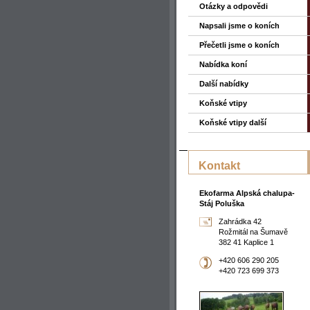
Otázky a odpovědi
Napsali jsme o koních
Přečetli jsme o koních
Nabídka koní
Další nabídky
Koňské vtipy
Koňské vtipy další
Kontakt
Ekofarma Alpská chalupa-
Stáj Poluška
Zahrádka 42
Rožmitál na Šumavě
382 41 Kaplice 1
+420 606 290 205
+420 723 699 373