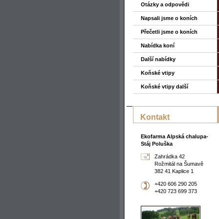
Otázky a odpovědi
Napsali jsme o koních
Přečetli jsme o koních
Nabídka koní
Další nabídky
Koňské vtipy
Koňské vtipy další
Kontakt
Ekofarma Alpská chalupa-
Stáj Poluška
Zahrádka 42
Rožmitál na Šumavě
382 41 Kaplice 1
+420 606 290 205
+420 723 699 373