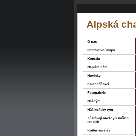
Alpská ch
O nás
Interaktivní mapa
Kontakt
Napište nám
Novinky
Kalendář akcí
Fotogalerie
Náš tým
Náš koňský tým
Zůstávají navždy v našich
srdcích
Kniha návštěv