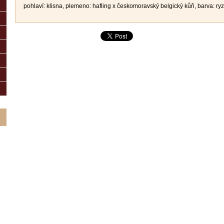
pohlaví: klisna, plemeno: hafling x českomoravský belgický kůň, barva: ry