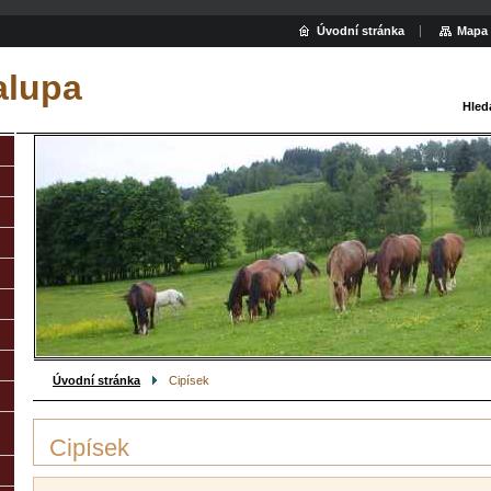
Úvodní stránka
Mapa 
alupa
Hled
Úvodní stránka
Cipísek
Cipísek