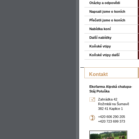
Otázky a odpovědi
Napsali jsme o koních
Přečetli jsme o koních
Nabídka koní
Další nabídky
Koňské vtipy
Koňské vtipy další
Kontakt
Ekofarma Alpská chalupa-
Stáj Poluška
Zahrádka 42
Rožmitál na Šumavě
382 41 Kaplice 1
+420 606 290 205
+420 723 699 373