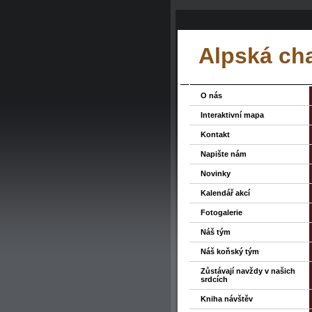
Alpská ch
O nás
Interaktivní mapa
Kontakt
Napište nám
Novinky
Kalendář akcí
Fotogalerie
Náš tým
Náš koňský tým
Zůstávají navždy v našich
srdcích
Kniha návštěv