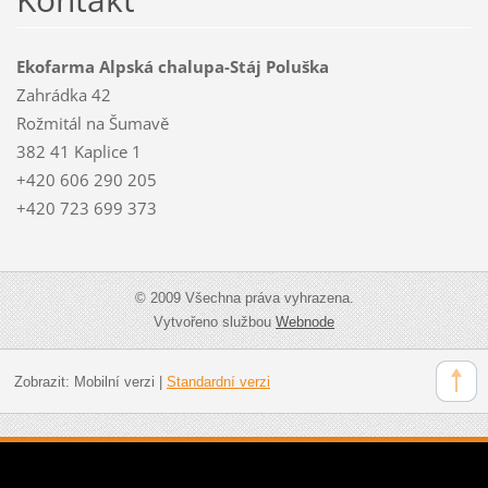
Ekofarma Alpská chalupa-Stáj Poluška
Zahrádka 42
Rožmitál na Šumavě
382 41 Kaplice 1
+420 606 290 205
+420 723 699 373
© 2009 Všechna práva vyhrazena.
Vytvořeno službou
Webnode
Zobrazit:
Mobilní verzi
|
Standardní verzi